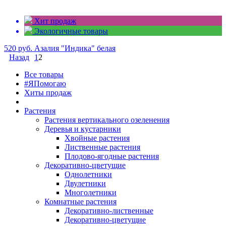
Хит продаж
Экологичные товары
520 руб.
Азалия "Индика" белая
Назад
1
2
Все товары
#ЯПомогаю
Хиты продаж
Растения
Растения вертикального озеленения
Деревья и кустарники
Хвойные растения
Лиственные растения
Плодово-ягодные растения
Декоративно-цветущие
Однолетники
Двулетники
Многолетники
Комнатные растения
Декоративно-лиственные
Декоративно-цветущие