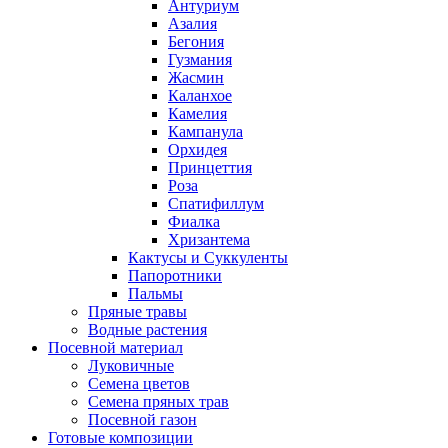
Антуриум
Азалия
Бегония
Гузмания
Жасмин
Каланхое
Камелия
Кампанула
Орхидея
Принцеттия
Роза
Спатифиллум
Фиалка
Хризантема
Кактусы и Суккуленты
Папоротники
Пальмы
Пряные травы
Водные растения
Посевной материал
Луковичные
Семена цветов
Семена пряных трав
Посевной газон
Готовые композиции