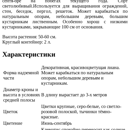
сентя-бре на побегах текущего года. Сорт
светолюбивый.Используется для выращивания ограждений,
стен, беседок, пергол, решеток. Может карабкаться по
натуральным опорам, небольшим деревьям, большим
кустарникам лиственным. Особенно хорош с низкими
кустарниками, закрывающие 100 cм от основания.
Высота растения: 50-60 см.
Круглый контейнер: 2 л.
Характеристики
Декоративная, красивоцветущая лиана.
Форма надземной
Может карабкаться по натуральным
части
опорам, небольшим деревьям и
кустарникам.
Диаметр кроны и
высота в условиях
В длину вырастает до 3-х метров
средней полосы
Цветки крупные, серо-белые, со светло-
Цветок
розовой полоской, тычинки тёмно-
красные.
Цветение
Июнь-сентябрь
Клематис спокойно переносит как солнце