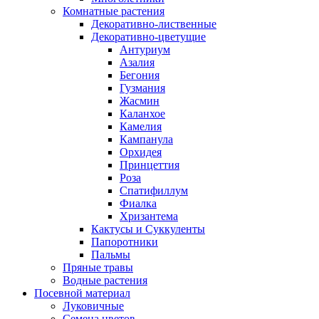
Комнатные растения
Декоративно-лиственные
Декоративно-цветущие
Антуриум
Азалия
Бегония
Гузмания
Жасмин
Каланхое
Камелия
Кампанула
Орхидея
Принцеттия
Роза
Спатифиллум
Фиалка
Хризантема
Кактусы и Суккуленты
Папоротники
Пальмы
Пряные травы
Водные растения
Посевной материал
Луковичные
Семена цветов