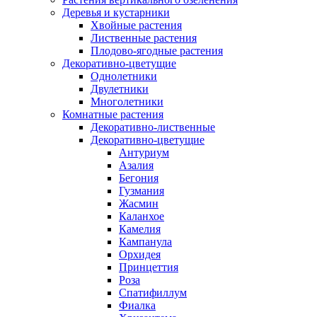
Деревья и кустарники
Хвойные растения
Лиственные растения
Плодово-ягодные растения
Декоративно-цветущие
Однолетники
Двулетники
Многолетники
Комнатные растения
Декоративно-лиственные
Декоративно-цветущие
Антуриум
Азалия
Бегония
Гузмания
Жасмин
Каланхое
Камелия
Кампанула
Орхидея
Принцеттия
Роза
Спатифиллум
Фиалка