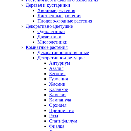
Деревья и кустарники
Хвойные растения
Лиственные растения
Плодово-ягодные растения
Декоративно-цветущие
Однолетники
Двулетники
Многолетники
Комнатные растения
Декоративно-лиственные
Декоративно-цветущие
Антуриум
Азалия
Бегония
Гузмания
Жасмин
Каланхое
Камелия
Кампанула
Орхидея
Принцеттия
Роза
Спатифиллум
Фиалка