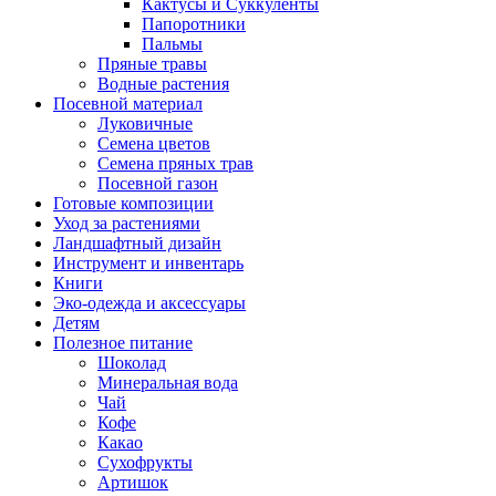
Кактусы и Суккуленты
Папоротники
Пальмы
Пряные травы
Водные растения
Посевной материал
Луковичные
Семена цветов
Семена пряных трав
Посевной газон
Готовые композиции
Уход за растениями
Ландшафтный дизайн
Инструмент и инвентарь
Книги
Эко-одежда и аксессуары
Детям
Полезное питание
Шоколад
Минеральная вода
Чай
Кофе
Какао
Сухофрукты
Артишок