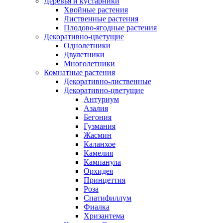
Деревья и кустарники
Хвойные растения
Лиственные растения
Плодово-ягодные растения
Декоративно-цветущие
Однолетники
Двулетники
Многолетники
Комнатные растения
Декоративно-лиственные
Декоративно-цветущие
Антуриум
Азалия
Бегония
Гузмания
Жасмин
Каланхое
Камелия
Кампанула
Орхидея
Принцеттия
Роза
Спатифиллум
Фиалка
Хризантема