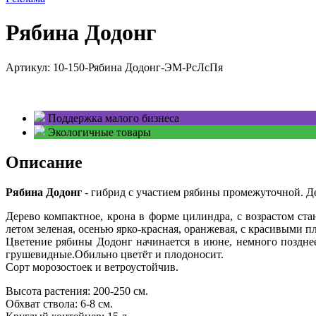
Рябина Додонг
Артикул:
10-150-Рябина Додонг-ЭМ-РсЛсПя
Поддержка малого бизнеса
Экологичные товары
Описание
Рябина Додонг
- гибрид с участием рябины промежуточной. Д
Дерево компактное, крона в форме цилиндра, с возрастом ста
летом зеленая, осенью ярко-красная, оранжевая, с красивыми 
Цветение рябины Додонг начинается в июне, немного поздне
грушевидные.Обильно цветёт и плодоносит.
Сорт морозостоек и ветроустойчив.
Высота растения: 200-250 см.
Обхват ствола: 6-8 см.