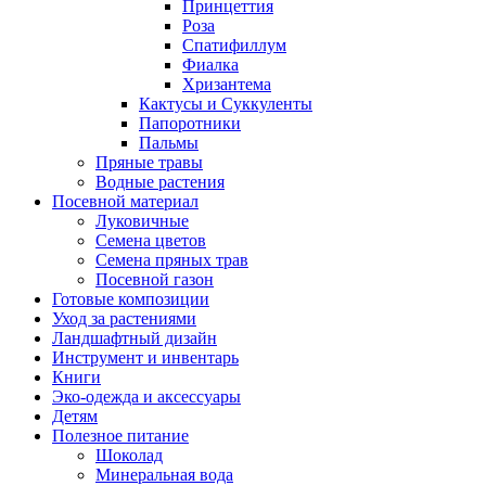
Принцеттия
Роза
Спатифиллум
Фиалка
Хризантема
Кактусы и Суккуленты
Папоротники
Пальмы
Пряные травы
Водные растения
Посевной материал
Луковичные
Семена цветов
Семена пряных трав
Посевной газон
Готовые композиции
Уход за растениями
Ландшафтный дизайн
Инструмент и инвентарь
Книги
Эко-одежда и аксессуары
Детям
Полезное питание
Шоколад
Минеральная вода