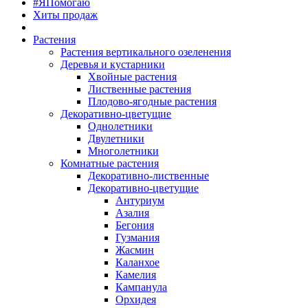
#ЯПомогаю
Хиты продаж
Растения
Растения вертикального озеленения
Деревья и кустарники
Хвойные растения
Лиственные растения
Плодово-ягодные растения
Декоративно-цветущие
Однолетники
Двулетники
Многолетники
Комнатные растения
Декоративно-лиственные
Декоративно-цветущие
Антуриум
Азалия
Бегония
Гузмания
Жасмин
Каланхое
Камелия
Кампанула
Орхидея