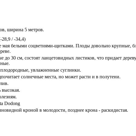
ов, ширина 5 метров.
28,9 / -34,4)
це мая белыми соцветиями-щитками. Плоды довольно крупные, б
реве.
е до 30 см, состоят ланцетовидных листиков, что придает дерев
сные.
 плодородные, увлажненные суглинки.
дпочитает солнечные места, но может расти и в полутени.
лив.
 высокая.
олезням.
ta Dodong
нновидной кроной в молодости, позднее крона - раскидистая.