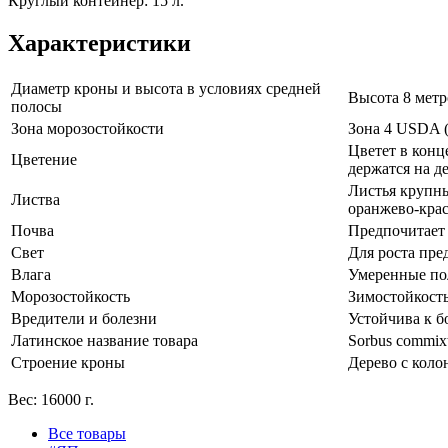
Круглый контейнер: 15 л.
Характеристики
Диаметр кроны и высота в условиях средней
Высота 8 метр
полосы
Зона морозостойкости
Зона 4 USDA (-
Цветет в кон
Цветение
держатся на де
Листья крупны
Листва
оранжево-кра
Почва
Предпочитает
Свет
Для роста пре
Влага
Умеренные по
Морозостойкость
Зимостойкость
Вредители и болезни
Устойчива к б
Латинское название товара
Sorbus commix
Строение кроны
Дерево с коло
Вес: 16000 г.
Все товары