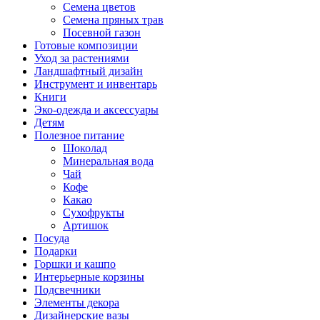
Семена цветов
Семена пряных трав
Посевной газон
Готовые композиции
Уход за растениями
Ландшафтный дизайн
Инструмент и инвентарь
Книги
Эко-одежда и аксессуары
Детям
Полезное питание
Шоколад
Минеральная вода
Чай
Кофе
Какао
Сухофрукты
Артишок
Посуда
Подарки
Горшки и кашпо
Интерьерные корзины
Подсвечники
Элементы декора
Дизайнерские вазы