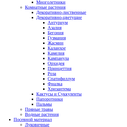
Многолетники
Комнатные растения
Декоративно-лиственные
Декоративно-цветущие
Антуриум
Азалия
Бегония
Гузмания
Жасмин
Каланхое
Камелия
Кампанула
Орхидея
Принцеттия
Роза
Спатифиллум
Фиалка
Хризантема
Кактусы и Суккуленты
Папоротники
Пальмы
Пряные травы
Водные растения
Посевной материал
Луковичные