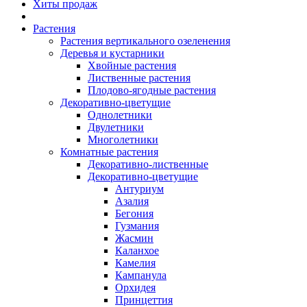
Хиты продаж
Растения
Растения вертикального озеленения
Деревья и кустарники
Хвойные растения
Лиственные растения
Плодово-ягодные растения
Декоративно-цветущие
Однолетники
Двулетники
Многолетники
Комнатные растения
Декоративно-лиственные
Декоративно-цветущие
Антуриум
Азалия
Бегония
Гузмания
Жасмин
Каланхое
Камелия
Кампанула
Орхидея
Принцеттия