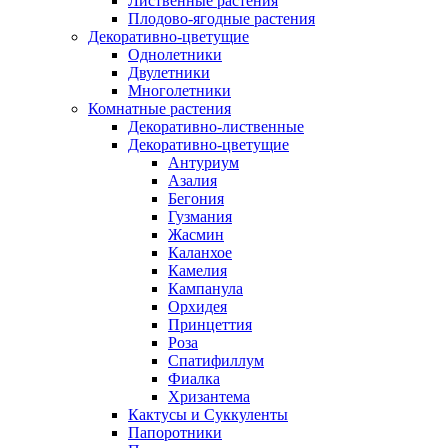
Лиственные растения
Плодово-ягодные растения
Декоративно-цветущие
Однолетники
Двулетники
Многолетники
Комнатные растения
Декоративно-лиственные
Декоративно-цветущие
Антуриум
Азалия
Бегония
Гузмания
Жасмин
Каланхое
Камелия
Кампанула
Орхидея
Принцеттия
Роза
Спатифиллум
Фиалка
Хризантема
Кактусы и Суккуленты
Папоротники