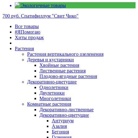
Экологичные товары
700 руб.
Спатифиллум "Свит Чико"
Все товары
#ЯПомогаю
Хиты продаж
Растения
Растения вертикального озеленения
Деревья и кустарники
Хвойные растения
Лиственные растения
Плодово-ягодные растения
Декоративно-цветущие
Однолетники
Двулетники
Многолетники
Комнатные растения
Декоративно-лиственные
Декоративно-цветущие
Антуриум
Азалия
Бегония
Гузмания