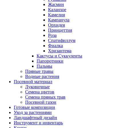
Жасмин
Каланхое
Камелия
Кампанула
Орхидея
Принцеттия
Роза
Спатифиллум
Фиалка
Хризантема
Кактусы и Суккуленты
Папоротники
Пальмы
Пряные травы
Водные растения
Посевной материал
Луковичные
Семена цветов
Семена пряных трав
Посевной газон
Готовые композиции
Уход за растениями
Ландшафтный дизайн
Инструмент и инвентарь
Книги