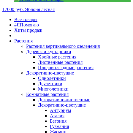
17000 руб.
Яблоня лесная
Все товары
#ЯПомогаю
Хиты продаж
Растения
Растения вертикального озеленения
Деревья и кустарники
Хвойные растения
Лиственные растения
Плодово-ягодные растения
Декоративно-цветущие
Однолетники
Двулетники
Многолетники
Комнатные растения
Декоративно-лиственные
Декоративно-цветущие
Антуриум
Азалия
Бегония
Гузмания
Жасмин