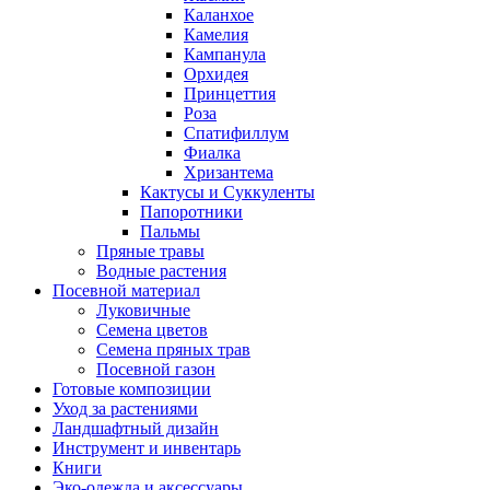
Каланхое
Камелия
Кампанула
Орхидея
Принцеттия
Роза
Спатифиллум
Фиалка
Хризантема
Кактусы и Суккуленты
Папоротники
Пальмы
Пряные травы
Водные растения
Посевной материал
Луковичные
Семена цветов
Семена пряных трав
Посевной газон
Готовые композиции
Уход за растениями
Ландшафтный дизайн
Инструмент и инвентарь
Книги
Эко-одежда и аксессуары