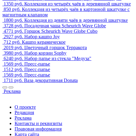
1350 руб.
Коллекция из четырёх чаёв в деревянной шкатулке
850 руб.
Коллекция из четырёх чаёв в картонной шкатулке с
магнитным клапаном
1800 руб.
Коллекция из девяти чаёв в деревянной шкатулке
3728 руб.
Посадочная чаша Scheurich Wave Globe
4771 руб.
Горшок Scheurich Wave Globe Cubo
2927 руб.
Набор кашпо Joy
712 руб.
Кашпо керамическое
2019 руб.
Цветочный горшок Терракота
3980 руб.
Набор корзин Sophy
6240 руб.
Набор папье из стекла "Медуза"
1569 руб.
Пресс-папье
1512 руб.
Пресс-папье
1569 руб.
Пресс-папье
1711 руб.
Ваза декоративная Donata
Реклама
О проекте
Редакция
Реклама
Контакты и реквизиты
Правовая информация
Карта сайта