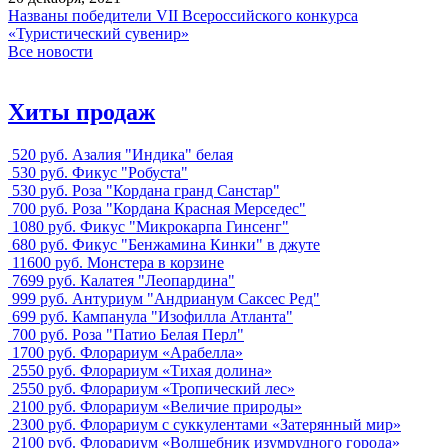
Названы победители VII Всероссийского конкурса
«Туристический сувенир»
Все новости
Хиты продаж
520 руб.
Азалия "Индика" белая
530 руб.
Фикус "Робуста"
530 руб.
Роза "Кордана гранд Санстар"
700 руб.
Роза "Кордана Красная Мерседес"
1080 руб.
Фикус "Микрокарпа Гинсенг"
680 руб.
Фикус "Бенжамина Кинки" в джуте
11600 руб.
Монстера в корзине
7699 руб.
Калатея "Леопардина"
999 руб.
Антуриум "Андрианум Саксес Ред"
699 руб.
Кампанула "Изофилла Атланта"
700 руб.
Роза "Патио Белая Перл"
1700 руб.
Флорариум «Арабелла»
2550 руб.
Флорариум «Тихая долина»
2550 руб.
Флорариум «Тропический лес»
2100 руб.
Флорариум «Величие природы»
2300 руб.
Флорариум с суккулентами «Затерянный мир»
2100 руб.
Флорариум «Волшебник изумрудного города»