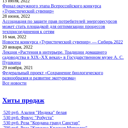
13 июля, 2022
Финал окружного этапа Всероссийского конкурса
«Туристический сувенир»
28 июня, 2022
Ассоциация по защите прав потребителей энергоресурсов
может стать площадкой для оптимизации процессов
техприсоединения к сетям
16 мая, 2022
Новости конкурса «Туристический сувенир» — Сибирь 2022
20 января, 2022
Лекция «Растения в интерьере. Традиции домашнего
садоводства в XIX–XX веках» в Государственном музее А. С.
Пушкина
29 ноября, 2021
Федеральный проект «Сохранение биологического
разнообразия и развитие экотуризма»
Все новости
Хиты продаж
520 руб.
Азалия "Индика" белая
530 руб.
Фикус "Робуста"
530 руб.
Роза "Кордана гранд Санстар"
700 руб.
Роза "Кордана Красная Мерседес"