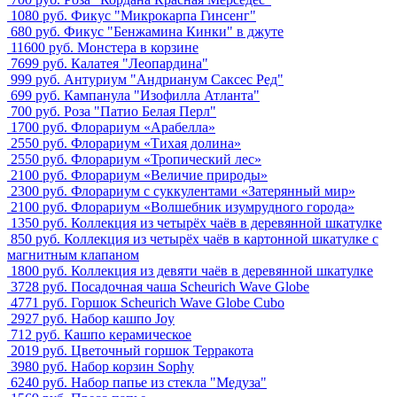
1080 руб.
Фикус "Микрокарпа Гинсенг"
680 руб.
Фикус "Бенжамина Кинки" в джуте
11600 руб.
Монстера в корзине
7699 руб.
Калатея "Леопардина"
999 руб.
Антуриум "Андрианум Саксес Ред"
699 руб.
Кампанула "Изофилла Атланта"
700 руб.
Роза "Патио Белая Перл"
1700 руб.
Флорариум «Арабелла»
2550 руб.
Флорариум «Тихая долина»
2550 руб.
Флорариум «Тропический лес»
2100 руб.
Флорариум «Величие природы»
2300 руб.
Флорариум с суккулентами «Затерянный мир»
2100 руб.
Флорариум «Волшебник изумрудного города»
1350 руб.
Коллекция из четырёх чаёв в деревянной шкатулке
850 руб.
Коллекция из четырёх чаёв в картонной шкатулке с
магнитным клапаном
1800 руб.
Коллекция из девяти чаёв в деревянной шкатулке
3728 руб.
Посадочная чаша Scheurich Wave Globe
4771 руб.
Горшок Scheurich Wave Globe Cubo
2927 руб.
Набор кашпо Joy
712 руб.
Кашпо керамическое
2019 руб.
Цветочный горшок Терракота
3980 руб.
Набор корзин Sophy
6240 руб.
Набор папье из стекла "Медуза"