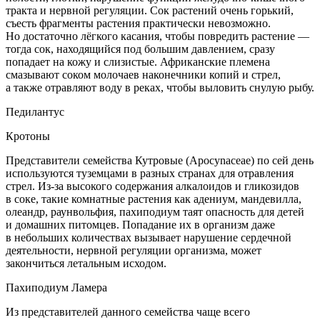
тракта и нервной регуляции. Сок растений очень горький,
съесть фрагменты растения практически невозможно.
Но достаточно лёгкого касания, чтобы повредить растение —
тогда сок, находящийся под большим давлением, сразу
попадает на кожу и слизистые. Африканские племена
смазывают соком молочаев наконечники копий и стрел,
а также отравляют воду в реках, чтобы выловить снулую рыбу.
Педилантус
Кротоны
Представители семейства Кутровые (Apocynaceae) по сей день
используются туземцами в разных странах для отравления
стрел. Из-за высокого содержания алкалоидов и гликозидов
в соке, такие комнатные растения как адениум, мандевилла,
олеандр, раунвольфия, пахиподиум таят опасность для детей
и домашних питомцев. Попадание их в организм даже
в небольших количествах вызывает нарушение сердечной
деятельности, нервной регуляции организма, может
закончиться летальным исходом.
Пахиподиум Ламера
Из представителей данного семейства чаще всего