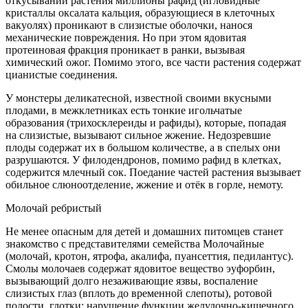
откусывании растения миллионы рафид (игловидные
кристаллы оксалата кальция, образующиеся в клеточных
вакуолях) проникают в слизистые оболочки, нанося
механические повреждения. Но при этом ядовитая
протеиновая фракция проникает в ранки, вызывая
химический ожог. Помимо этого, все части растения содержат
цианистые соединения.
У монстеры деликатесной, известной своими вкусными
плодами, в межклетниках есть тонкие игольчатые
образования (трихосклереиды и рафиды), которые, попадая
на слизистые, вызывают сильное жжение. Недозревшие
плоды содержат их в большом количестве, а в спелых они
разрушаются. У филодендронов, помимо рафид в клетках,
содержится млечный сок. Поедание частей растения вызывает
обильное слюноотделение, жжение и отёк в горле, немоту.
Молочай ребристый
Не менее опасным для детей и домашних питомцев станет
знакомство с представителями семейства Молочайные
(молочай, кротон, ятрофа, акалифа, пуансеттия, педилантус).
Смолы молочаев содержат ядовитое вещество эуфорбин,
вызывающий долго незаживающие язвы, воспаление
слизистых глаз (вплоть до временной слепоты), ротовой
полости, глотки; нарушение функции желудочно-кишечного