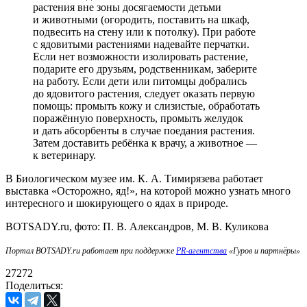
растения вне зоны досягаемости детьми
и животными (огородить, поставить на шкаф,
подвесить на стену или к потолку). При работе
с ядовитыми растениями надевайте перчатки.
Если нет возможности изолировать растение,
подарите его друзьям, родственникам, заберите
на работу. Если дети или питомцы добрались
до ядовитого растения, следует оказать первую
помощь: промыть кожу и слизистые, обработать
поражённую поверхность, промыть желудок
и дать абсорбенты в случае поедания растения.
Затем доставить ребёнка к врачу, а животное —
к ветеринару.
В Биологическом музее им. К. А. Тимирязева работает
выставка «Осторожно, яд!», на которой можно узнать много
интересного и шокирующего о ядах в природе.
BOTSADY.ru, фото: П. В. Александров, М. В. Куликова
Портал BOTSADY.ru работает при поддержке
PR-агентства
«Гуров и партнёры»
27272
Поделиться: