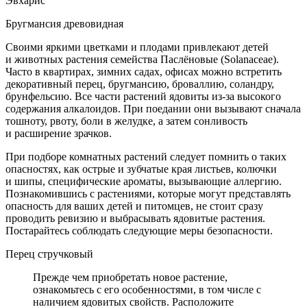
Эвхарис
Бругмансия древовидная
Своими яркими цветками и плодами привлекают детей
и животных растения семейства Паслёновые (Solanaceae).
Часто в квартирах, зимних садах, офисах можно встретить
декоративный перец, бругмансию, броваллию, соландру,
брунфельсию. Все части растений ядовиты из-за высокого
содержания алкалоидов. При поедании они вызывают сначала
тошноту, рвоту, боли в желудке, а затем сонливость
и расширение зрачков.
При подборе комнатных растений следует помнить о таких
опасностях, как острые и зубчатые края листьев, колючки
и шипы, специфические ароматы, вызывающие аллергию.
Познакомившись с растениями, которые могут представлять
опасность для ваших детей и питомцев, не стоит сразу
проводить ревизию и выбрасывать ядовитые растения.
Постарайтесь соблюдать следующие меры безопасности.
Перец стручковый
Прежде чем приобретать новое растение,
ознакомьтесь с его особенностями, в том числе с
наличием ядовитых свойств. Расположите