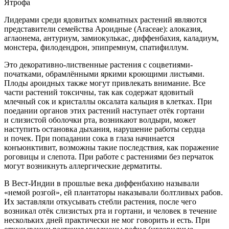
Ятрофа
Лидерами среди ядовитых комнатных растений являются
представители семейства Ароидные (Araceae): алоказия,
аглаонема, антуриум, замиокулькас, диффенбахия, каладиум,
монстера, филодендрон, эпипремнум, спатифиллум.
Это декоративно-лиственные растения с соцветиями-
початками, обрамлёнными яркими кроющими листьями.
Плоды ароидных также могут привлекать внимание. Все
части растений токсичны, так как содержат ядовитый
млечный сок и кристаллы оксалата кальция в клетках. При
поедании органов этих растений наступает отёк гортани
и слизистой оболочки рта, возникают волдыри, может
наступить остановка дыхания, нарушение работы сердца
и почек. При попадании сока в глаза начинается
конъюнктивит, возможны такие последствия, как поражение
роговицы и слепота. При работе с растениями без перчаток
могут возникнуть аллергические дерматиты.
В Вест-Индии в прошлые века диффенбахию называли
«немой розгой», ей плантаторы наказывали болтливых рабов.
Их заставляли откусывать стебли растения, после чего
возникал отёк слизистых рта и гортани, и человек в течение
нескольких дней практически не мог говорить и есть. При