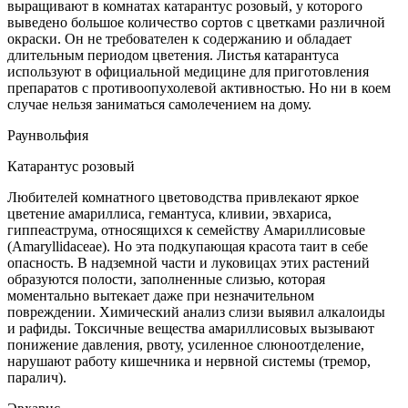
выращивают в комнатах катарантус розовый, у которого
выведено большое количество сортов с цветками различной
окраски. Он не требователен к содержанию и обладает
длительным периодом цветения. Листья катарантуса
используют в официальной медицине для приготовления
препаратов с противоопухолевой активностью. Но ни в коем
случае нельзя заниматься самолечением на дому.
Раунвольфия
Катарантус розовый
Любителей комнатного цветоводства привлекают яркое
цветение амариллиса, гемантуса, кливии, эвхариса,
гиппеаструма, относящихся к семейству Амариллисовые
(Amaryllidaceae). Но эта подкупающая красота таит в себе
опасность. В надземной части и луковицах этих растений
образуются полости, заполненные слизью, которая
моментально вытекает даже при незначительном
повреждении. Химический анализ слизи выявил алкалоиды
и рафиды. Токсичные вещества амариллисовых вызывают
понижение давления, рвоту, усиленное слюноотделение,
нарушают работу кишечника и нервной системы (тремор,
паралич).