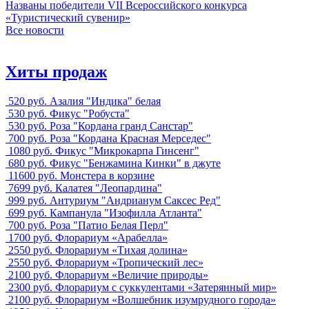
Названы победители VII Всероссийского конкурса
«Туристический сувенир»
Все новости
Хиты продаж
520 руб.
Азалия "Индика" белая
530 руб.
Фикус "Робуста"
530 руб.
Роза "Кордана гранд Санстар"
700 руб.
Роза "Кордана Красная Мерседес"
1080 руб.
Фикус "Микрокарпа Гинсенг"
680 руб.
Фикус "Бенжамина Кинки" в джуте
11600 руб.
Монстера в корзине
7699 руб.
Калатея "Леопардина"
999 руб.
Антуриум "Андрианум Саксес Ред"
699 руб.
Кампанула "Изофилла Атланта"
700 руб.
Роза "Патио Белая Перл"
1700 руб.
Флорариум «Арабелла»
2550 руб.
Флорариум «Тихая долина»
2550 руб.
Флорариум «Тропический лес»
2100 руб.
Флорариум «Величие природы»
2300 руб.
Флорариум с суккулентами «Затерянный мир»
2100 руб.
Флорариум «Волшебник изумрудного города»