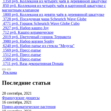
1350 руб.
Коллекция из четырёх чаёв в деревянной шкатулке
850 руб.
Коллекция из четырёх чаёв в картонной шкатулке с
магнитным клапаном
1800 руб.
Коллекция из девяти чаёв в деревянной шкатулке
3728 руб.
Посадочная чаша Scheurich Wave Globe
4771 руб.
Горшок Scheurich Wave Globe Cubo
2927 руб.
Набор кашпо Joy
712 руб.
Кашпо керамическое
2019 руб.
Цветочный горшок Терракота
3980 руб.
Набор корзин Sophy
6240 руб.
Набор папье из стекла "Медуза"
1569 руб.
Пресс-папье
1512 руб.
Пресс-папье
1569 руб.
Пресс-папье
1711 руб.
Ваза декоративная Donata
Реклама
Последние статьи
28 сентября, 2021
Французские дюшесы
16 сентября, 2021
Пряно-ароматические растения